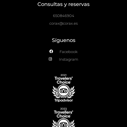
Consultas y reservas
650846904
corax@corax.es
Síguenos
Facebook
Instagram